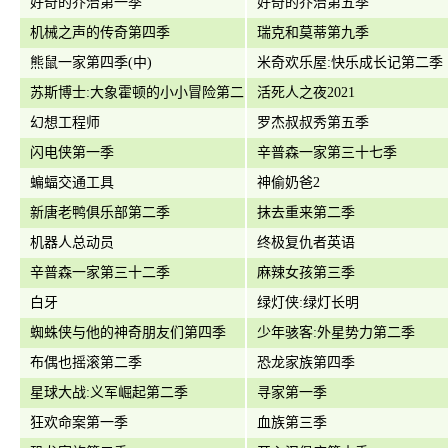
好奇的乔治第一季
好奇的乔治第五季
机械之声的传奇第四季
瑞克和莫蒂第九季
熊鼠一家第四季(中)
米奇欢乐屋:快乐成长记第二季
苏斯博士:大象霍顿的小小冒险第二
活死人之夜2021
季
幻想工程师
罗杰叔叔秀第五季
闪电侠第一季
辛普森一家第三十七季
蝙蝠交通工具
神偷奶爸2
新唐老鸭俱乐部第二季
抹去重来第二季
机器人总动员
终极复仇者英语
辛普森一家第三十二季
麻辣女孩第三季
白牙
绿灯侠:绿灯长明
蜘蛛侠与他的神奇朋友们第四季
少年骇客:外星势力第二季
布偶也摇滚第二季
恐龙家族第四季
星球大战:义军崛起第二季
寻家第一季
狂欢命案第一季
血族第三季