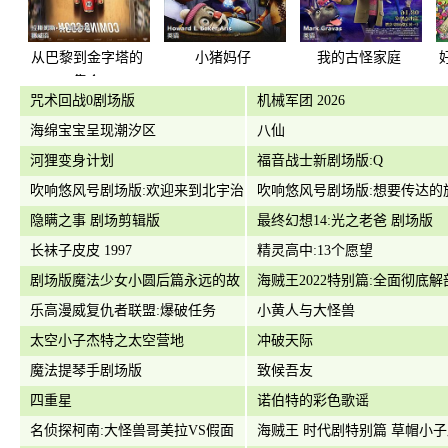
从巴黎到金字塔的
小猪妈仔
我的古怪家庭
集会
咒术回战0剧场版
机械军团 2026
海绵宝宝呈现潮汐区
八仙
河狸变身计划
福音战士新剧场版:Q
吹响悠风号剧场版:欢迎来到北宇治
吹响悠风号剧场版:想要传达的
高中吹奏乐部
隐瞒之事 剧场剪辑版
最终幻想14:光之老爸 剧场版
长袜子皮皮 1997
精灵高中:13个愿望
剧场版魔法少女小圆后篇永远的故
海贼王2022特别篇:全面彻底解
事
乐高漫威复仇者联盟:爆破任务
光月御田传说
小黄人与大怪兽
太空小子杰特之太空营地
冲破天际
魔法提琴手剧场版
致候吾友
四重星
诺伯特的彩色歌谣
名侦探柯南:大怪兽哥美拉VS假面
海贼王 时代剧特别篇 草帽小