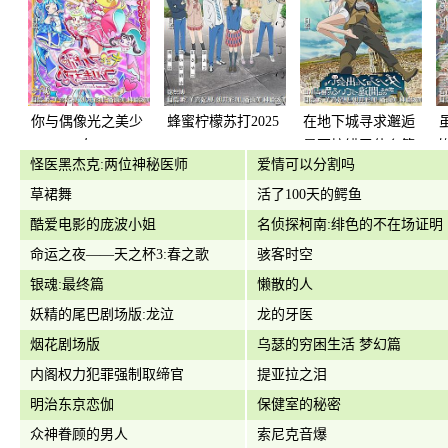
你与偶像光之美少
蜂蜜柠檬苏打2025
在地下城寻求邂逅
女
是否搞错了什么第
怪医黑杰克:两位神秘医师
爱情可以分割吗
一季
草裙舞
活了100天的鳄鱼
酷爱电影的庞波小姐
名侦探柯南:绯色的不在场证明
命运之夜——天之杯3:春之歌
骇客时空
银魂:最终篇
懒散的人
妖精的尾巴剧场版:龙泣
龙的牙医
烟花剧场版
乌瑟的穷困生活 梦幻篇
内阁权力犯罪强制取缔官
提亚拉之泪
明治东京恋伽
保健室的秘密
众神眷顾的男人
索尼克音爆