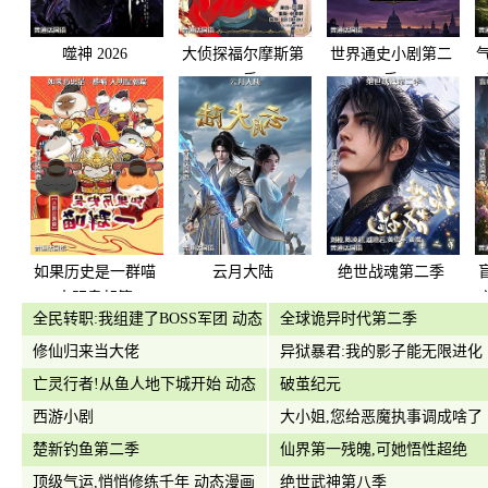
噬神 2026
大侦探福尔摩斯第
世界通史小剧第二
二季
季
如果历史是一群喵
云月大陆
绝世战魂第二季
大明皇朝篇
全民转职:我组建了BOSS军团 动态
全球诡异时代第二季
漫画
修仙归来当大佬
异狱暴君:我的影子能无限进化
亡灵行者!从鱼人地下城开始 动态
破茧纪元
漫画
西游小剧
大小姐,您给恶魔执事调成啥了
楚新钓鱼第二季
仙界第一残魄,可她悟性超绝
顶级气运,悄悄修练千年 动态漫画
绝世武神第八季