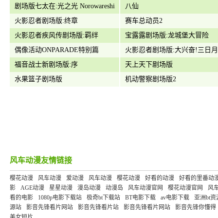
超人
剧场版七太在:光之光 Norowareshi
飞的捕头传
八仙
Mono-tachi
火影忍者剧场版:终章
赛车总动员2
火影忍者疾风传剧场版:羁绊
宝露露剧场版:龙城堡大冒险
偶像活动ONPARADE特别篇
火影忍者剧场版:大兴奋!三日
福音战士新剧场版:序
的动物骚动
天上天下剧场版
水果篮子剧场版
机动警察剧场版2
风车动漫友情链接
樱花动漫
风车动漫
爱动漫
风车动漫
樱花动漫
好看的动漫
好看的里番动
影
AGE动漫
星星动漫
漫岛动漫
动漫岛
风车动漫官网
樱花动漫官网
风
看的电影
1080p电影下载站
极奇bt下载站
BT电影下载
av电影下载
亚洲bt资
源站
影音先锋看片网站
影音先锋看片站
影音先锋看片网站
影音先锋你懂得
美女短片