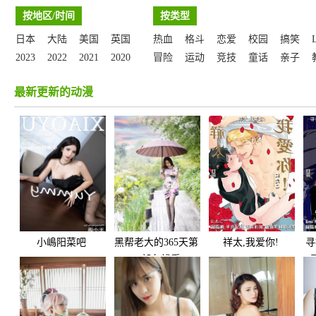
按地区/时间
按类型
日本
大陆
美国
英国
热血
格斗
恋爱
校园
搞笑
2023
2022
2021
2020
冒险
运动
竞技
童话
亲子
最新更新的动漫
小嶋阳菜吧
黑帮老大的365天第
祥太,我爱你!
寻
二部在线看