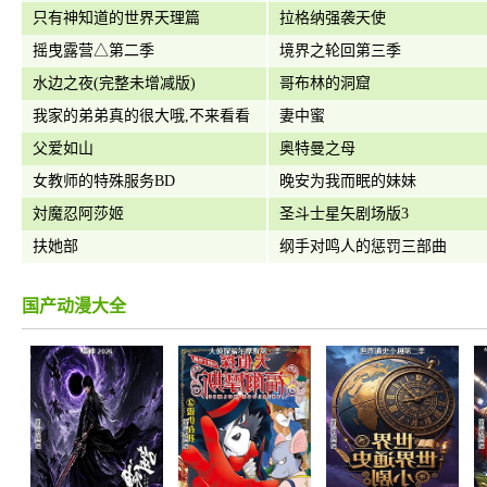
只有神知道的世界天理篇
拉格纳强袭天使
摇曳露营△第二季
境界之轮回第三季
水边之夜(完整未增减版)
哥布林的洞窟
我家的弟弟真的很大哦,不来看看
妻中蜜
吗?
父爱如山
奥特曼之母
女教师的特殊服务BD
晚安为我而眠的妹妹
対魔忍阿莎姬
圣斗士星矢剧场版3
扶她部
纲手对鸣人的惩罚三部曲
国产动漫大全