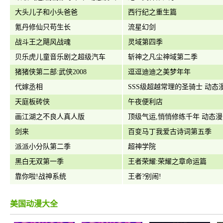
大头儿子和小头爸爸
西行纪之重生篇
氪丹修仙只苟生长
流星幻剑
战斗王之飓风战魂
灵域第四季
贝乐虎儿童音乐剧之超级汽车
斩神之凡尘神域第二季
猪猪侠第二部:武侠2008
逗逗迪迪之美梦年年
代嫁丞相
SSS级超越常理的圣骑士 动态
天庭板砖侠
午夜便利店
画江湖之不良人真人版
顶级气运,悄悄修练千年 动态
剑来
百变马丁我爱古诗词第五季
派派小分队第二季
超神学院
黑白无双第一季
王者荣耀:荣耀之章命运篇
靠你啦!战神系统
王者?别闹!
美国动漫大全