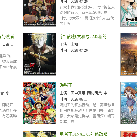
时间：
2026-07-26
在众多传说的交织中，七个被世人
铭记的罪人，意气风发地组成了
“七つの大罪”，勇闯这个危机四伏
的世界。....
者与败者
宇宙战舰大和号2205新的旅程
 冈本信彦 内山昂辉
主演：
未知
时间：
2026-07-26
上连载的古
..
，被改编成
2014年震
海贼王
石田彰 岛村侑
主演：
田中真弓 冈村明美 中井和哉 山口胜平 平田广明 大谷育江 山口由里子 矢尾一树 长岛雄一 池田秀一
时间：
2026-06-17
》即将开
海贼王的狂热行动，是一部堪称巨
的消息！在
作的剧场版动画！由尾田荣一郎监
，有着各种
修，大冢隆史执导，富冈淳广编写
剧本，声....
勇者王FINAL 05年修改版