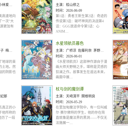
鬼头典子
主演：
桧山修之
时间：
2026-06-09
类高速地向
第1话：勇者王新生第2话：奇迹的
了一次“大
传说第3话：破坏神岚的决战第4
资源更加有
话：GGG放逐命令第5话：心
ANIM....
水星领航员暮色
 户田惠子 藤城裕士
主演：
广桥凉 佐藤利奈 茅野爱衣
时间：
2026-06-01
开了地球的束
《水星领航员》这部神作源自于漫
的土地。然
画大师天野梢之手，堪称是灵感的
战的阴影也
狂澜之作。故事发生在遥远未来，
画面中展....
杖与剑的魔剑谭
宫妃那
主演：
天﨑滉平 関根明良
时间：
2026-05-29
名真正的小
在里加甸魔法学院中，有一位叫威
于他所称的
尔·赛尔佛特的学生，他的存在简
经历了一段
直就像是魔法界的黑洞——不仅无
法施展一....