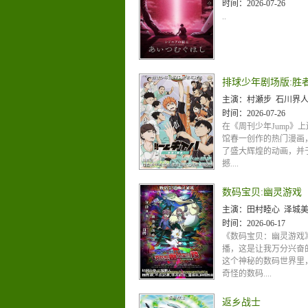
时间：
2026-07-26
..
排球少年剧场版:胜
主演：
村瀬步 石川界人 日野聪 入野自由 林勇 细谷佳正
时间：
2026-07-26
在《周刊少年Jump》
馆春一创作的热门漫画
了盛大辉煌的动画，并于
撼....
数码宝贝:幽灵游戏
主演：
田村睦心 泽城美雪 小林优 中井和哉 
时间：
2026-06-17
《数码宝贝：幽灵游戏
播，这是让我万分兴奋
这个神秘的数码世界里
奇怪的数码....
返乡战士