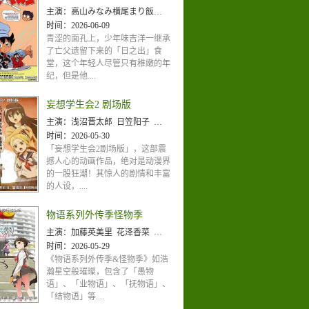
主演：
高山みなみ横尾まり飯塚昭三
时间：
2026-06-09
青涩的面孔上，少年味吉洋一继承
了亡父遗留下来的「日之出」食
堂，这个年轻人尽管只有稚嫩的年
纪，但是他....
妄想学生会2 剧场版
主演：
浅沼晋太郎 日笠阳子 佐藤聪美 矢作纱友里 下田麻美 小林优 小见川千明 新井里美 加藤英美里 田村
时间：
2026-05-30
「妄想学生会2剧场版」，这部震
撼人心的动画作品，绝对是动漫界
的一股狂潮！其惊人的剧情和丰富
的人设，....
物语系列外传季怪物季
主演：
加藤英美里 花泽香菜 井口裕香 早见沙织
时间：
2026-05-29
《物语系列外传季&怪物季》如浩
瀚星空般璀璨，包含了「愚物
语」、「业物语」、「抚物语」、
「结物语」等....