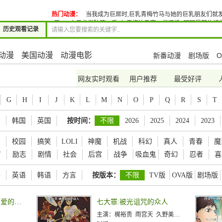
热门动漫：
当我成为巨屌时,巨乳青梅竹马与她的巨乳朋友们就
了!!2
宝贝龙学院第二季
与青梅竹马富二代闪婚~明明是契约婚姻
历史观看记录
小说家的调教法小
动漫
美国动漫
动漫电影
新番动漫
剧场版
O
网友实时观看
用户推荐
最受好评
G
H
I
J
K
L
M
N
O
P
Q
R
S
T
国
韩国
英国
按时间：
不限
2026
2025
2024
2023
爱
校园
搞笑
LOLI
神魔
机战
科幻
真人
青春
魔
育
励志
剧情
社会
后宫
战争
吸血鬼
奇幻
忍者
喜
语
英语
韩语
方言
按版本：
不限
TV版
OVA版
剧场版
希德尼娅的骑士编织爱的行星
七大罪:被光诅咒的众人
主演：
梶裕贵 雨宫天 久野美咲 悠木碧 铃木达央 福山润