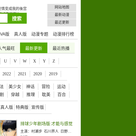
网站地图
发情变成我的後宫
却宠溺无比!?~5
最新动漫
说家系列
魔剑姬
最近更新
VA版
真人版
动漫专题
动漫排行榜
人气最旺
最新更新
最近热播
U
V
W
X
Y
Z
2022
2021
2020
2019
法
美少女
神话
冒险
运动
剧
穿越
推理
耽美
百合
真人版
特典版
宣传版
排球少年剧场版:才能与感觉
主演：
村瀬步 石川界人 日野聪 入野自由 林勇 细谷佳正 冈本信彦 内山昂辉