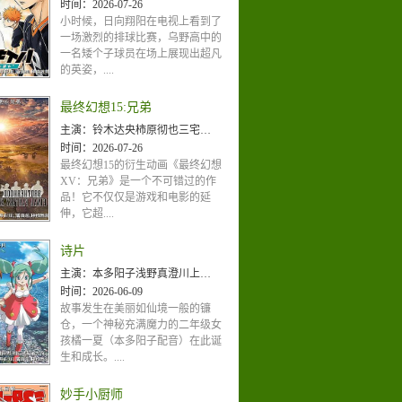
时间：
2026-07-26
小时候，日向翔阳在电视上看到了
一场激烈的排球比赛，乌野高中的
一名矮个子球员在场上展现出超凡
的英姿，....
最终幻想15:兄弟
主演：
铃木达央柿原彻也三宅健太宫野真守
时间：
2026-07-26
最终幻想15的衍生动画《最终幻想
XV：兄弟》是一个不可错过的作
品！它不仅仅是游戏和电影的延
伸，它超....
诗片
主演：
本多阳子浅野真澄川上伦子长谷优里奈
时间：
2026-06-09
故事发生在美丽如仙境一般的镰
仓，一个神秘充满魔力的二年级女
孩橘一夏（本多阳子配音）在此诞
生和成长。....
妙手小厨师