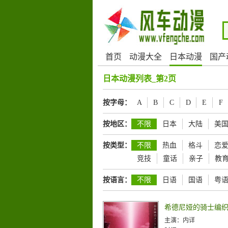
首页
动漫大全
日本动漫
国产
日本动漫列表_第2页
按字母：
A
B
C
D
E
F
按地区：
不限
日本
大陆
美
按类型：
不限
热血
格斗
恋
竞技
童话
亲子
教
按语言：
不限
日语
国语
粤
主演：
内详