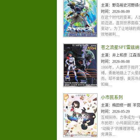
主演：
野岛裕史河野靖小林爱
时间：
2026-06-09
在这个时代的变革，人
前迈进，直到世界面临
变动”。为了让地球的
效地被利....
苍之流星SPT雷兹纳
主演：
井上和彦 江森浩子 梅津秀行 鸟海胜美 平野文 鹿股裕司
时间：
2026-06-08
1996年，人类终于抛
缚，勇敢地踏上了火星
而，却不曾想，美苏冷
如幽....
小市民系列
主演：
梅田修一朗 羊
时间：
2026-05-29
互相扶持，力争成为一
市民吧！小鸠曾因沉迷
“动脑子”的推理游戏，
充满苦....