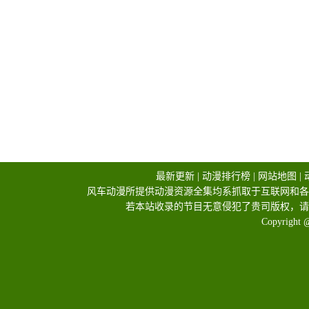
最新更新
|
动漫排行榜
|
网站地图
|
风车动漫所提供动漫资源全集均系抓取于互联网和各
若本站收录的节目无意侵犯了贵司版权，请
Copyright 