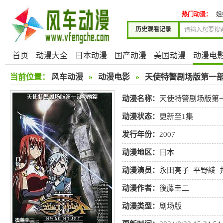
热门动漫：
姐
历史观看记录
首页
动漫大全
日本动漫
国产动漫
美国动漫
动漫电
当前位置：
风车动漫
»
动漫电影
»
天使特警剧场版第一
动漫名称：
天使特警剧场版第
动漫状态：
更新至1集
发行年份：
2007
动漫地区：
日本
动漫演员：
永田亮子
平野綾
之
鈴置洋孝
飛田展男
动漫作者：
後藤圭二
动漫类型：
剧场版