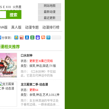
网站地图
ＥＸ01
火热重
人与女装男子的甜
最新动漫
下
大正小小先生
最近更新
VA版
真人版
动漫专题
动漫排行榜
分享到：
动漫相关推荐
口水封神
状态：
更新至36集已完结
类型：
搞笑
,
神话
,
国语
,
TV版
简介：《口水封神》不仅如
此，它是古代神话中的珠
宝，.....
龙王殿第二季·动态漫
状态：
更新64
类型：
亲情
,
神话
,
艺术
,
LOLI
,
神
魔
,
治愈
,
机械
,
励志
,
奇幻
,
热血
,
未
简介：女主林清涵的爷爷正处
来
于垂死边缘，一群亲戚血亲.....
,
剧情
,
悬疑
,
萝莉
,
后宫
,
吸血鬼
,