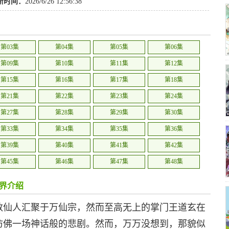
新时间：
2026/6/26 12:56:38
第03集
第04集
第05集
第06集
第09集
第10集
第11集
第12集
第15集
第16集
第17集
第18集
第21集
第22集
第23集
第24集
第27集
第28集
第29集
第30集
第33集
第34集
第35集
第36集
第39集
第40集
第41集
第42集
第45集
第46集
第47集
第48集
第51集
第52集
第53集
第54集
界介绍
第57集
第58集
第59集
第60集
数仙人汇聚于万仙宗，然而至高无上的掌门王道玄在
第63集
第64集
第65集
第66集
仿佛一场神话般的悲剧。然而，万万没想到，那貌似
第69集
第70集