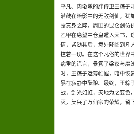
平凡、肉墩墩的胖侍卫王粽子
潜藏在暗影中的无敌剑仙，犹
露真身之际，周围的昆仑剑仿
乙甲在绝望中仓皇遁入天书，
情，紧随其后，意外降临到凡人
控着一切。在这个凡俗的世界
病重的谎言，暴露了梁家与魔
时，王粽子运筹帷幄，暗中恢
暴在寂静中酝酿。最终，王粽
战，剑光如虹，天地为之变色
灭，复兴了万仙宗的荣耀，留