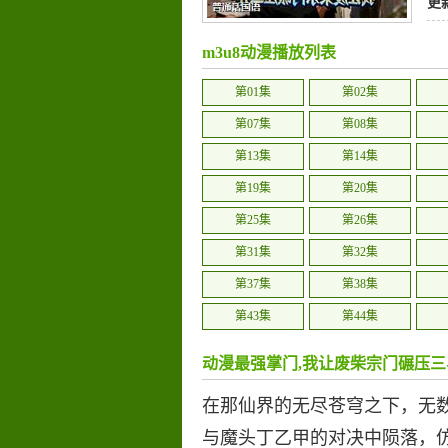
更
m3u8动漫播放列表
第01集
第02集
第07集
第08集
第13集
第14集
第19集
第20集
第25集
第26集
第31集
第32集
第37集
第38集
第43集
第44集
第49集
第50集
动漫最强掌门,我让废柴宗门碾压三
第55集
第56集
在那仙界的无尽苍穹之下，无
第61集
第62集
与魔头丁乙甲的对决中陨落，
第67集
第68集