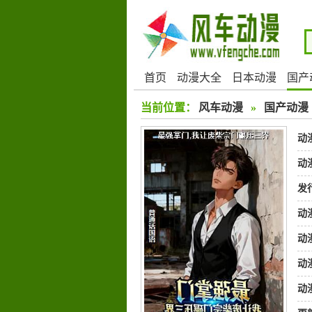
首页
动漫大全
日本动漫
国产
当前位置：
风车动漫
»
国产动漫
动
动
发
动
动
动
动