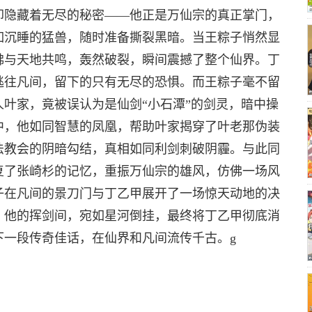
却隐藏着无尽的秘密——他正是万仙宗的真正掌门，
如沉睡的猛兽，随时准备撕裂黑暗。当王粽子悄然显
佛与天地共鸣，轰然破裂，瞬间震撼了整个仙界。丁
逃往凡间，留下的只有无尽的恐惧。而王粽子毫不留
叶家，竟被误认为是仙剑“小石潭”的剑灵，暗中操
中，他如同智慧的凤凰，帮助叶家揭穿了叶老那伪装
法教会的阴暗勾结，真相如同利剑刺破阴霾。与此同
复了张崎杉的记忆，重振万仙宗的雄风，仿佛一场风
子在凡间的景刀门与丁乙甲展开了一场惊天动地的决
。他的挥剑间，宛如星河倒挂，最终将丁乙甲彻底消
下一段传奇佳话，在仙界和凡间流传千古。g