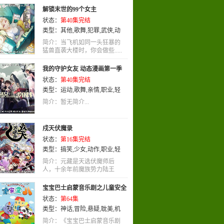
犯罪
,
搞笑
,
教育
,
益智
,
轻松
,
格斗
,
解锁末世的99个女主
魔法
,
恐怖
,
科幻
,
歌舞
,
特摄
,
武侠
,
状态：
第40集完结
机战
,
青春
,
冒险
,
侦探
,
少年爱
,
恋
类型：
其他
,
歌舞
,
犯罪
,
武侠
,
动
爱
,
校园
,
动作
,
泡面番
,
战争
,
忍者
,
画
,
国语
刑侦
,
推理
,
同人
,
竞技
,
童话
,
少女
,
简介：当飞机如同一头狂暴的
猛兽直袭大楼时，你会做些.....
少年
,
喜剧
,
亲子
,
国语
,
职场
,
耽美
,
动画
,
宠物
我的守护女友 动态漫画第一季
状态：
第40集完结
类型：
运动
,
歌舞
,
亲情
,
职业
,
轻
松
简介：暂无简介...
戍天伏魔录
状态：
第16集完结
类型：
搞笑
,
少女
,
动作
,
职业
,
轻
松
,
TV版
,
剧情
,
国语
,
奇幻
,
动画
简介：元藏是天选伏魔师后
人，十余年前魔族势力陆王
手.....
宝宝巴士启蒙音乐剧之儿童安全
状态：
第64集
类型：
神话
,
冒险
,
悬疑
,
耽美
,
机
械
,
国语
简介：《宝宝巴士启蒙音乐剧