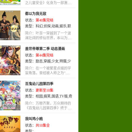
之儿童安全》化身为一部激.....
都以为我无敌
状态：
第40集完结
类型：
科幻
,
侦探
,
动画
,
娱乐
,
职
业
,
国语
简介：叶百一穿越到了一个波
澜壮阔的修仙世界，本以为.....
盖世帝尊第二季 动态漫画
状态：
第44集完结
类型：
励志
,
穿越
,
少女
,
特摄
,
少
年
,
国语
,
动画
简介：在一个被繁星点缀的宇
宙角落，曾经被人称之为“.....
百鬼幼儿园第四季
状态：
更新至10集
类型：
校园
,
搞笑
,
国语
,
TV版
,
奇
幻
简介：万眼齐聚，万众期待的
《百鬼幼儿园第四季》终于.....
我叫鸡小贱
状态：
共10集全
类型：