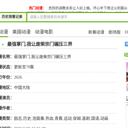
热门动漫：
危险的调教关系让人好上瘾。坏心年下男过火的服从Ｓ
逢怎样都可以?~偶然遇见曾经是初恋的他,一拍就即合。~3
扶他主
历史观看记录
甜蜜蜜调教日记
美人
动漫
美国动漫
动漫电影
新番动漫
剧场版
O
»
最强掌门,我让废柴宗门碾压三界
漫名称：
最强掌门,我让废柴宗门碾压三界
漫状态：
更新至70集
行年份：
2026
漫地区：
中国大陆
漫演员：
漫作者：
漫类型：
励志
,
历史
,
泡面番
,
热血
,
青春
,
运动
,
穿越
,
喜剧
,
国语
,
动画