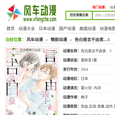
热门动漫：
似爱非
历史观看记录
首页
动漫大全
日本动漫
国产动漫
美国动漫
动漫电
当前位置：
风车动漫
»
情欲动漫
»
告白是言不由衷…5
动漫名称：
告白是言不由衷…5
动漫状态：
更新至1集
发行年份：
2024
动漫地区：
日本
动漫演员：
雷火剑
内详
动漫作者：
梅子
动漫类型：
热血
,
后宫
,
里番
,
动作
,