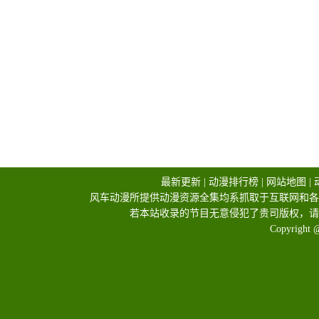
最新更新
|
动漫排行榜
|
网站地图
|
风车动漫所提供动漫资源全集均系抓取于互联网和各
若本站收录的节目无意侵犯了贵司版权，请
Copyright 