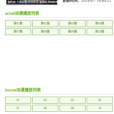
人
,
武侠
,
娱乐
,
女性向
,
TV版
,
奇
更新时间：
2024/8/7 16:40:23
m3u8动漫播放列表
第01集
第02集
第03集
第04集
第07集
第08集
第09集
第10集
kuyun动漫播放列表
01
02
03
04
07
08
09
10