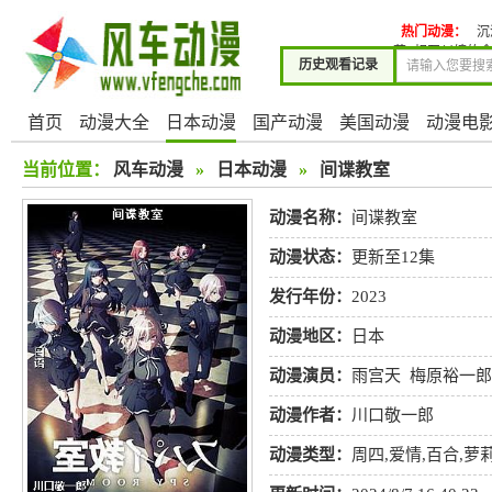
热门动漫：
沉
花~相互纠缠的命
历史观看记录
首页
动漫大全
日本动漫
国产动漫
美国动漫
动漫电
当前位置：
风车动漫
»
日本动漫
»
间谍教室
动漫名称：
间谍教室
动漫状态：
更新至12集
发行年份：
2023
动漫地区：
日本
动漫演员：
雨宫天
梅原裕一郎
堇
佐仓绫音
楠木灯
水濑祈
动漫作者：
川口敬一郎
动漫类型：
周四
,
爱情
,
百合
,
萝