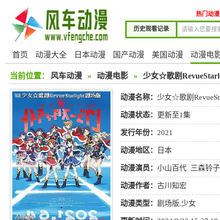
热门动漫
历史观看记录
首页
动漫大全
日本动漫
国产动漫
美国动漫
动漫电
当前位置：
风车动漫
»
动漫电影
»
少女☆歌剧RevueStarl
动漫名称：
少女☆歌剧RevueSta
动漫状态：
更新至1集
发行年份：
2021
动漫地区：
日本
动漫演员：
小山百代
三森铃子
泉萌香
相羽爱奈
生田辉
动漫作者：
古川知宏
动漫类型：
剧场版
,
少女