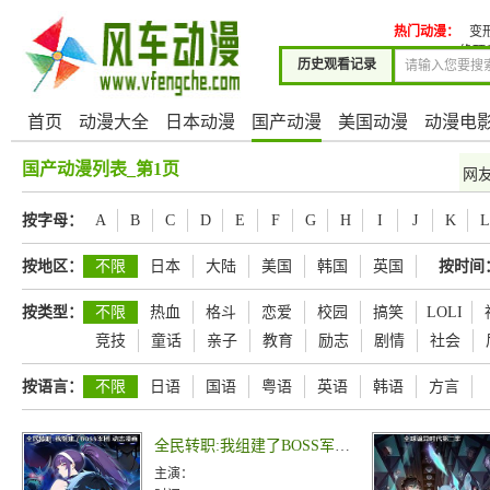
热门动漫：
变
绝顶
历史观看记录
首页
动漫大全
日本动漫
国产动漫
美国动漫
动漫电
国产动漫列表_第1页
网
按字母：
A
B
C
D
E
F
G
H
I
J
K
L
按地区：
不限
日本
大陆
美国
韩国
英国
按时间
按类型：
不限
热血
格斗
恋爱
校园
搞笑
LOLI
竞技
童话
亲子
教育
励志
剧情
社会
按语言：
不限
日语
国语
粤语
英语
韩语
方言
全民转职:我组建了BOSS军团 动态漫画
主演：