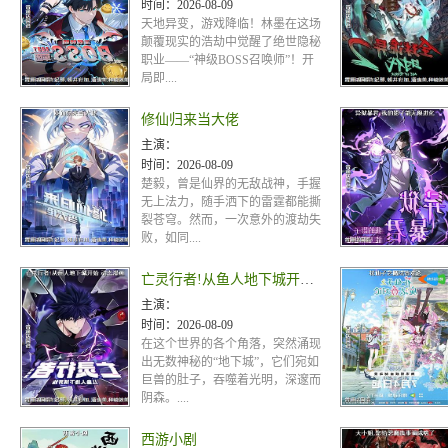
时间：
2026-08-09
天地异变，游戏降临！林墨在这场
颠覆现实的浩劫中觉醒了绝世隐秘
职业——“神级BOSS召唤师”！开
局即....
修仙归来当大佬
主演：
时间：
2026-08-09
楚毅，曾是仙界的无敌战神，手握
无上法力，随手洒下的雷霆都能撕
裂苍穹。然而，一次意外的渡劫失
败，如同....
亡灵行者!从鱼人地下城开始 动态漫画
主演：
时间：
2026-08-09
在这个世界的各个角落，突然涌现
出无数神秘的“地下城”，它们宛如
巨兽的肚子，吞噬着光明，深邃而
阴森。....
西游小剧