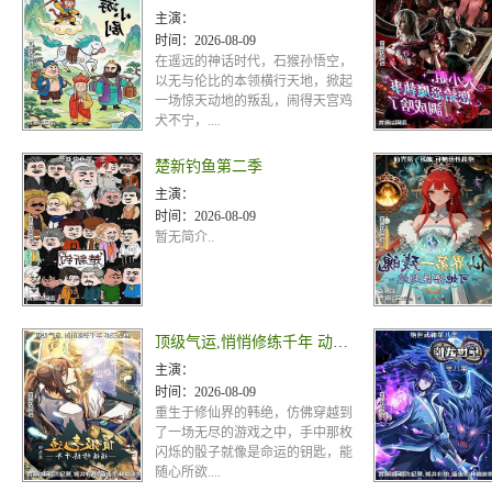
主演：
时间：
2026-08-09
在遥远的神话时代，石猴孙悟空，
以无与伦比的本领横行天地，掀起
一场惊天动地的叛乱，闹得天宫鸡
犬不宁，....
楚新钓鱼第二季
主演：
时间：
2026-08-09
暂无简介..
顶级气运,悄悄修练千年 动态漫画
主演：
时间：
2026-08-09
重生于修仙界的韩绝，仿佛穿越到
了一场无尽的游戏之中，手中那枚
闪烁的骰子就像是命运的钥匙，能
随心所欲....