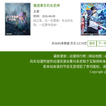
魔道重生的女武神
主演：
时间：
2026-08-09
她立誓，仇一定要报！失去的东
西，一定要夺回来！..
共3695条数据 页次:1/176页
首页
下一
最新更新
|
动漫排行榜
|
网站地图
|
风车动漫所提供动漫资源全集均系抓取于互联网和各
若本站收录的节目无意侵犯了贵司版权，请
Copyright 