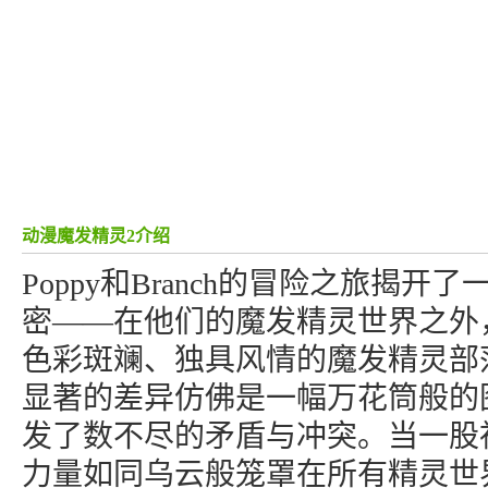
动漫魔发精灵2介绍
Poppy和Branch的冒险之旅揭
密——在他们的魔发精灵世界之外
色彩斑斓、独具风情的魔发精灵部
显著的差异仿佛是一幅万花筒般的
发了数不尽的矛盾与冲突。当一股
力量如同乌云般笼罩在所有精灵世