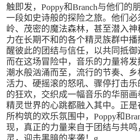
触即发，Poppy和Branch与他
一段如史诗般的探险之旅。他们必
岭、茂密的魔法森林，甚至潜入神
力在长期不和的各个精灵族群中播
醒彼此的团结与信任，以共同抵御
而在这场冒险中，音乐的力量将发
潮水般汹涌而至，流行的节奏、乡
活力、硬摇滚的怒吼、骤停打击乐
的狂欢，交织成一幅音乐的华丽画
精灵世界的心跳都融入其中。正是
所构筑的欢乐氛围中，Poppy和Bra
现，真正的力量来自于团结与共鸣
灵，迎击黑暗的来袭！g