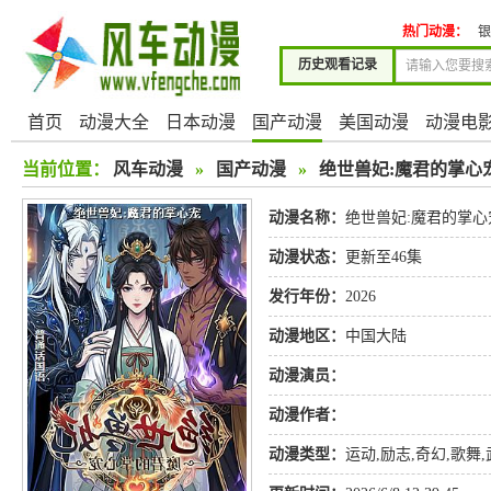
热门动漫：
银
历史观看记录
首页
动漫大全
日本动漫
国产动漫
美国动漫
动漫电
当前位置：
风车动漫
»
国产动漫
»
绝世兽妃:魔君的掌心
动漫名称：
绝世兽妃:魔君的掌心
动漫状态：
更新至46集
发行年份：
2026
动漫地区：
中国大陆
动漫演员：
动漫作者：
动漫类型：
运动
,
励志
,
奇幻
,
歌舞
,