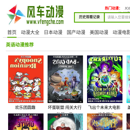
热门动漫：
J
护 普
历史观看记录
首页
动漫大全
日本动漫
国产动漫
美国动漫
动漫电
英语动漫推荐
欢乐团圆趣
坏蛋联盟:闯关大行
飞出个未来大电影
动第二季
4:绿色狂想