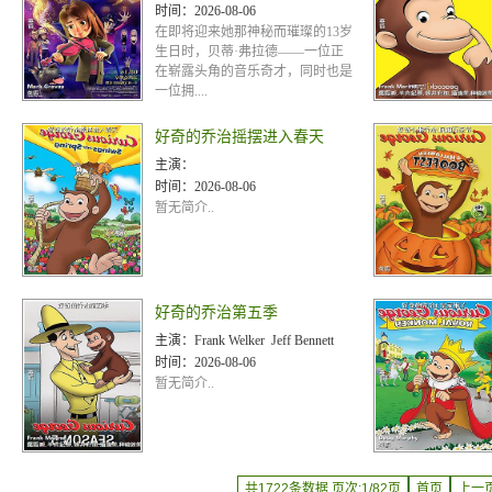
时间：
2026-08-06
在即将迎来她那神秘而璀璨的13岁
生日时，贝蒂·弗拉德——一位正
在崭露头角的音乐奇才，同时也是
一位拥....
好奇的乔治摇摆进入春天
主演：
时间：
2026-08-06
暂无简介..
好奇的乔治第五季
主演：
Frank Welker Jeff Bennett
时间：
2026-08-06
暂无简介..
共1722条数据 页次:1/82页
首页
上一