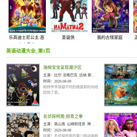
乐高迪士尼公主:恶
圣诞侠
我的古怪家庭
人大集合
英语动漫大全_第1页
海绵宝宝呈现潮汐区
主演：
比尔·法格巴克 达纳·斯耐德 汤姆·肯尼
时间：
2026-08-09
帕特爷爷穿越不同的维度和时间线
回到了家。..
名侦探柯南:绀青之拳
主演：
高山南 山崎和佳奈 神谷明 小山力也 林原惠美 山口胜平 田中秀幸 岛本须美 绪方贤一 堀川亮 松井菜樱子 宫村优子 岩居由希子 大谷育江 高木涉 高岛雅罗 堀之纪 立木文彦 小山茉美 三石琴乃 置鲇龙太郎 日高法子 池田秀一 古谷彻
时间：
2026-08-08
哇塞！名侦探柯南的第23部动画剧