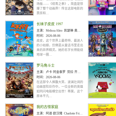
场版——《绀青之拳》，简直是惊
爆了整个动画界！传言这部电影的
票房和....
长袜子皮皮 1997
主演：
Melissa Altro 凯瑟琳·奥哈拉 Carole Pope
时间：
2026-08-06
皮皮，这个世界上最奇特、最迷人
的小姑娘，仿佛是从童话书里走出
来的异界精灵。她的名字长得能绕
地球一圈....
罗马角斗士
主演：
卢卡·阿金泰罗 劳拉·齐亚蒂 朱莉安·浩夫
时间：
2026-08-06
在这部令人捧腹大笑、波澜壮阔的
动画冒险巨作中，一位全新的英雄
如同闪电般横空出世！蒂莫，这个
原本平凡....
我的古怪家庭
主演：
阿道·欧汉隆 Charlotte Friels Sarah Aubrey 艾德·伯恩 Semisi