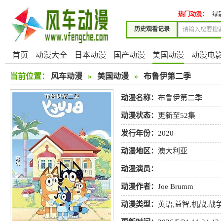
热门动漫：
绿
历史观看记录
首页
动漫大全
日本动漫
国产动漫
美国动漫
动漫电
当前位置：
风车动漫
»
美国动漫
»
布鲁伊第二季
动漫名称：
布鲁伊第二季
动漫状态：
更新至52集
发行年份：
2020
动漫地区：
澳大利亚
动漫演员：
动漫作者：
Joe Brumm
动漫类型：
英语
,
益智
,
机战
,
战