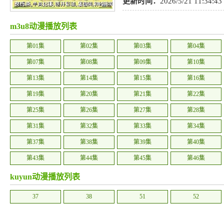
怖
,
武侠
,
特摄
,
吸血鬼
,
轻松
,
历史
更新时间：
2026/5/21 11:34:43
推理
,
青春
,
LOLI
,
后宫
,
真人
,
真
m3u8动漫播放列表
爱情
,
萝莉
,
耽美
,
剧情
,
忍者
,
侦探
第01集
第02集
第03集
第04集
运动
,
机械
,
职业
,
格斗
,
神话
,
社会
第07集
第08集
第09集
第10集
场
,
动画
,
喜剧
,
娱乐
第13集
第14集
第15集
第16集
第19集
第20集
第21集
第22集
第25集
第26集
第27集
第28集
第31集
第32集
第33集
第34集
第37集
第38集
第39集
第40集
第43集
第44集
第45集
第46集
第49集
第50集
第51集
第52集
kuyun动漫播放列表
37
38
51
52