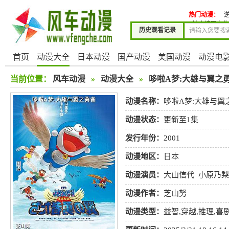
热门动漫：
地方请现在告诉
历史观看记录
首页
动漫大全
日本动漫
国产动漫
美国动漫
动漫电
当前位置：
风车动漫
»
动漫大全
»
哆啦A梦:大雄与翼之
动漫名称：
哆啦A梦:大雄与翼
动漫状态：
更新至1集
发行年份：
2001
动漫地区：
日本
动漫演员：
大山信代
小原乃梨
动漫作者：
芝山努
动漫类型：
益智
,
穿越
,
推理
,
喜