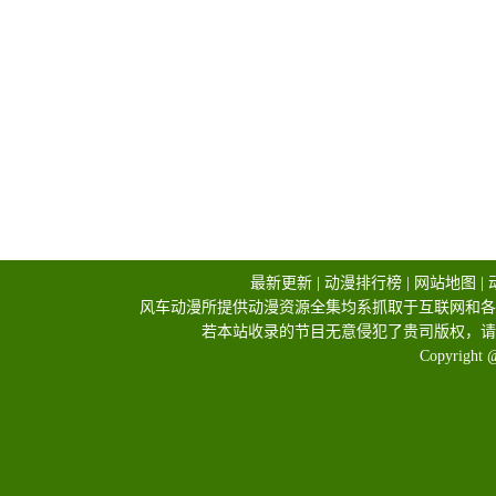
最新更新
|
动漫排行榜
|
网站地图
|
风车动漫所提供动漫资源全集均系抓取于互联网和各
若本站收录的节目无意侵犯了贵司版权，请
Copyright 