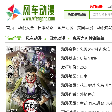
热门动漫：
从
执事第
历史观看记录
首页
动漫大全
日本动漫
国产动漫
美国动漫
动漫电
当前位置：
风车动漫
»
日本动漫
»
鬼灭之刃柱训练篇
动漫名称：
鬼灭之刃柱训练篇
动漫状态：
更新至8集
发行年份：
2024
动漫地区：
日本
动漫演员：
花江夏树
鬼头明里
克幸
河西健吾
早见沙织
花
动漫作者：
外崎春雄
动漫类型：
童话
,
同人
,
悬疑
,
运