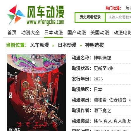
热门动漫：
腰
历史观看记录
首页
动漫大全
日本动漫
国产动漫
美国动漫
动漫电
当前位置：
风车动漫
»
日本动漫
»
神明选拔
动漫名称：
神明选拔
动漫状态：
更新至5集
发行年份：
2023
动漫地区：
日本
动漫演员：
浦和希
佐仓绫音
灯
动漫作者：
濑下宽之
动漫类型：
格斗
,
真人
,
真人版
,