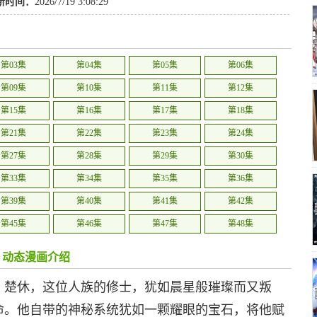
少年爱
,
推理
,
特摄
,
侦探
,
武侠
,
竞技
,
运动
,
职业
,
穿越
,
同人
,
娱乐
,
爱情
,
女
新时间：
2026/7/19 3:08:29
向
,
真人
,
真人版
,
未来
,
恋爱
,
科幻
,
青春
,
教育
,
喜剧
,
剧情
,
战争
,
其他
,
治愈
,
情
,
校园
,
神魔
,
萝莉
,
益智
,
历史
,
耽美
,
动画
,
格斗
,
魔法
,
冒险
,
艺术
,
热血
,
职
第03集
第04集
第05集
第06集
犯罪
,
奇幻
,
百合
,
少年
,
搞笑
,
机战
,
动作
,
后宫
,
吸血鬼
,
悬疑
,
惊悚
,
轻
第09集
第10集
第11集
第12集
LOLI
,
童话
,
亲子
,
国语
,
战斗
,
宠物
第15集
第16集
第17集
第18集
第21集
第22集
第23集
第24集
第27集
第28集
第29集
第30集
第33集
第34集
第35集
第36集
第39集
第40集
第41集
第42集
第45集
第46集
第47集
第48集
第51集
第52集
第53集
第54集
 动态漫画介绍
第57集
第58集
第59集
第60集
，楚休，这位人族的修士，犹如晨星般璀璨而又叛
第63集
第64集
第65集
第66集
命。他自带的神秘系统犹如一颗耀眼的宝石，将他赋
第69集
第70集
第71集
第72集