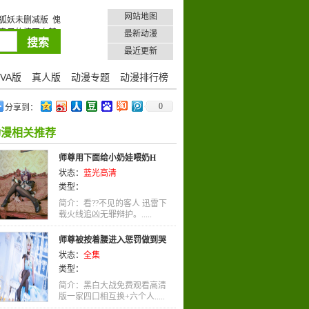
网站地图
狐妖未删减版
傀
皇子的情不自禁1
最新动漫
最近更新
VA版
真人版
动漫专题
动漫排行榜
0
分享到：
动漫相关推荐
师尊用下面给小奶娃喂奶H
状态：
蓝光高清
类型：
简介：看??不见的客人 迅雷下
载火线追凶无罪辩护。.....
师尊被按着腰进入惩罚做到哭
状态：
全集
类型：
简介：黑白大战免费观看高清
版一家四口相互换+六个人.....