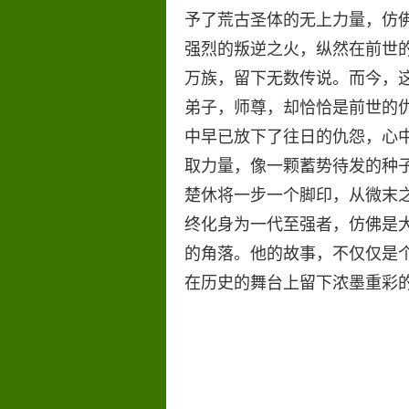
予了荒古圣体的无上力量，仿
第73集
第74集
强烈的叛逆之火，纵然在前世
第79集
第80集
万族，留下无数传说。而今，
第85集
第86集
弟子，师尊，却恰恰是前世的
第91集
第92集
中早已放下了往日的仇怨，心
第97集
第98集
取力量，像一颗蓄势待发的种
第103集
第104集
楚休将一步一个脚印，从微末
第109集
第110集
终化身为一代至强者，仿佛是
第115集
第116集
的角落。他的故事，不仅仅是
第121集
第122集
在历史的舞台上留下浓墨重彩的
第127集
第128集
第133集
第134集
第139集
第140集
第145集
第146集
第151集
第152集