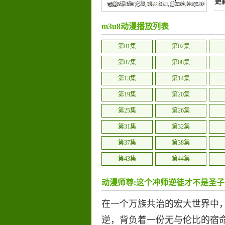
话
,
更
性
m3u8动漫播放列表
亲
第01集
第02集
场
,
第07集
第08集
松
,
第13集
第14集
第19集
第20集
第25集
第26集
第31集
第32集
第37集
第38集
第43集
第44集
第49集
第50集
动漫师尊:这个冲师逆徒才不是圣子
第55集
第56集
在一个万族共治的宏大世界中
第61集
第62集
逆，背负着一份无与伦比的宿
第67集
第68集