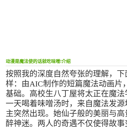
动漫是魔法使的话就吃味噌!介绍
按照我的深度自然夸张的理解，下
样：由AIC制作的短篇魔法动画片
基础。高校生八丁屋将太正在魔法
一天喝着味噌汤时，来自魔法发源
主突然出现。她仙子般的美丽与高
醉神迷。两人的奇遇不仅使得故事