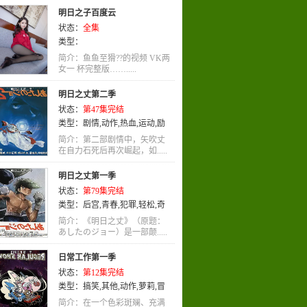
明日之子百度云
状态：
全集
类型：
简介：鱼鱼至猾??的视频 VK两
女一 杯完整版…….....
明日之丈第二季
状态：
第47集完结
类型：
剧情
,
动作
,
热血
,
运动
,
励
志
,
日语
简介：第二部剧情中，矢吹丈
在自力石死后再次崛起，如.....
明日之丈第一季
状态：
第79集完结
类型：
后宫
,
青春
,
犯罪
,
轻松
,
奇
幻
,
耽美
,
歌舞
,
女性向
,
LOLI
,
治
简介：《明日之丈》（原题：
愈
あしたのジョー）是一部颠.....
,
励志
,
其他
,
百合
,
亲子
,
吸血鬼
,
喜剧
,
校园
,
剧情
,
战斗
,
恐怖
,
宠物
,
日常工作第一季
悬疑
,
搞笑
,
机战
,
穿越
,
职业
,
童话
,
状态：
第12集完结
忍者
,
艺术
,
科幻
,
魔法
,
特摄
,
热血
,
类型：
搞笑
,
其他
,
动作
,
萝莉
,
冒
恋爱
,
武侠
,
神魔
,
益智
,
历史
,
刑侦
,
险
,
英语
,
动画
,
喜剧
亲情
,
神话
,
社会
,
玄幻
,
战争
,
爱情
,
简介：在一个色彩斑斓、充满