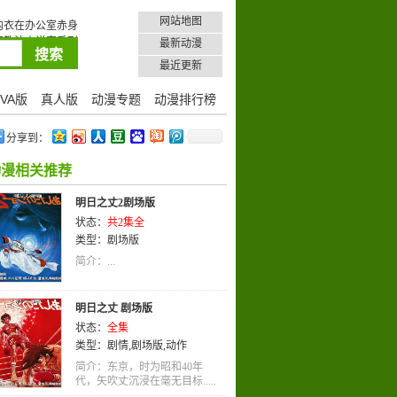
网站地图
内衣在办公室赤身
调教法小说家系列
最新动漫
最近更新
VA版
真人版
动漫专题
动漫排行榜
分享到：
动漫相关推荐
明日之丈2剧场版
状态：
共2集全
类型：
剧场版
简介：...
明日之丈 剧场版
状态：
全集
类型：
剧情
,
剧场版
,
动作
简介：东京，时为昭和40年
代，矢吹丈沉浸在毫无目标.....