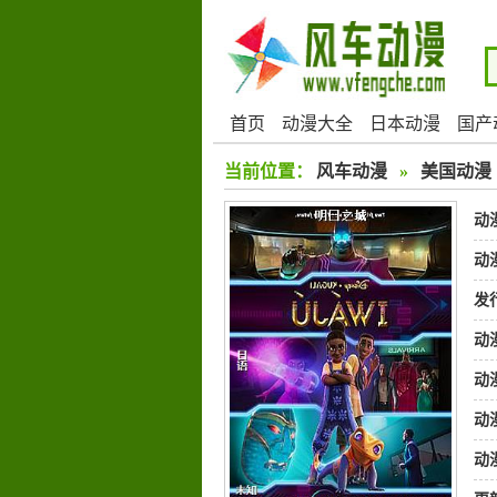
首页
动漫大全
日本动漫
国产
当前位置：
风车动漫
»
美国动漫
动
动
发
动
动
伊
动
动