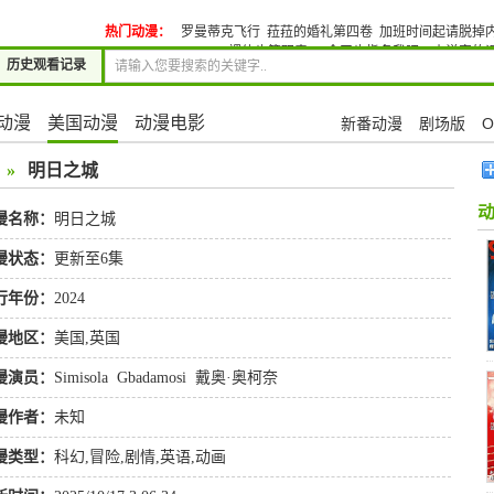
热门动漫：
罗曼蒂克飞行
菈菈的婚礼第四卷
加班时间起请脱掉
裸体也算职责?8
今天也指名我吧7
小说家的
历史观看记录
动漫
美国动漫
动漫电影
新番动漫
剧场版
O
»
明日之城
漫名称：
明日之城
漫状态：
更新至6集
行年份：
2024
漫地区：
美国,英国
漫演员：
Simisola
Gbadamosi
戴奥·奥柯奈
Femi
Branch
Siji
Soetan
韦鲁切·欧皮亚
漫作者：
未知
漫类型：
科幻
,
冒险
,
剧情
,
英语
,
动画