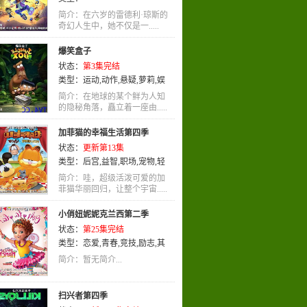
简介：在六岁的雷德利·琼斯的
奇幻人生中，她不仅是一.....
爆笑盒子
状态：
第3集完结
类型：
运动
,
动作
,
悬疑
,
萝莉
,
娱
乐
,
韩语
简介：在地球的某个鲜为人知
的隐秘角落，矗立着一座由.....
加菲猫的幸福生活第四季
状态：
更新第13集
类型：
后宫
,
益智
,
职场
,
宠物
,
轻
松
,
国语
简介：哇，超级活泼可爱的加
菲猫华丽回归，让整个宇宙.....
小俏妞妮妮克兰西第二季
状态：
第25集完结
类型：
恋爱
,
青春
,
竞技
,
励志
,
其
他
,
英语
,
歌舞
,
动画
简介：暂无简介...
扫兴者第四季