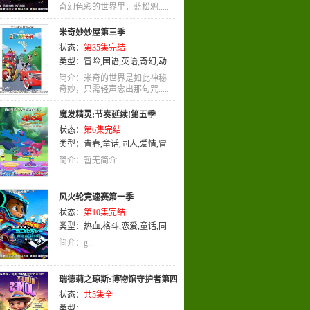
奇幻色彩的世界里，蓝松鸦.....
未来
,
格斗
,
真人
,
教育
,
真人版
,
推
理
,
侦探
,
冒险
,
竞技
,
惊悚
,
萝莉
,
机
米奇妙妙屋第三季
械
,
运动
,
日语
,
少女
,
动作
,
职场
,
泡
状态：
第35集完结
面番
,
少年
,
动画
,
少年爱
,
娱乐
类型：
冒险
,
国语
,
英语
,
奇幻
,
动
画
,
喜剧
简介：米奇的世界是如此神秘
奇妙，只需轻声念出那句咒.....
魔发精灵:节奏延续!第五季
状态：
第6集完结
类型：
青春
,
童话
,
同人
,
爱情
,
冒
险
,
剧情
,
英语
,
歌舞
,
动画
简介：暂无简介...
风火轮竞速赛第一季
状态：
第10集完结
类型：
热血
,
格斗
,
恋爱
,
童话
,
同
人
,
冒险
,
运动
,
英语
,
动作
,
动画
简介：g...
瑞德莉之琼斯:博物馆守护者第四
状态：
共5集全
季
类型：