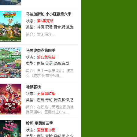
马达加斯加:小小狂野第六季
状态：
第6集完结
类型：
神魔
,
职场
,
百合
,
特摄
,
泡
面番
,
冒险
,
英语
,
歌舞
,
动画
,
喜剧
简介：暂无简介...
马男波杰克第四季
状态：
第12集完结
类型：
剧情
,
英语
,
动画
,
喜剧
简介：自上一季结束后，波杰
克（威尔·阿奈特Will.....
地狱客栈
状态：
更新第07集
类型：
恋爱
,
奇幻
,
爱情
,
惊悚
,
艺
术
,
校园
,
冒险
,
同人
,
犯罪
,
宠物
,
战
简介：在炽热与黑暗交织的地
争
狱深渊中，恶魔公主Cha.....
,
忍者
,
动作
,
机械
,
轻松
,
真人
,
后
宫
,
英语
,
真人版
,
推理
,
悬疑
,
恐怖
哈莉·奎茵第三季
状态：
更新至10集
类型：
魔法
,
冒险
,
穿越
,
历史
,
少