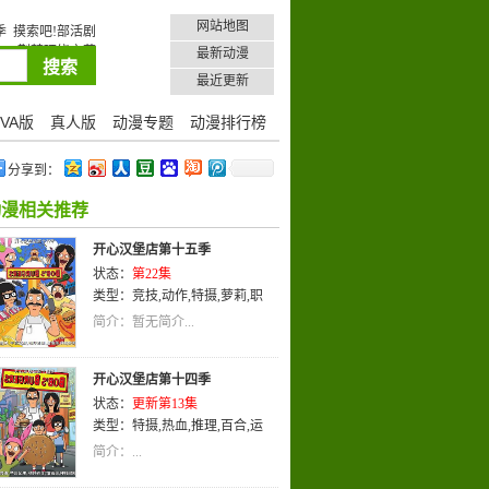
网站地图
季
摸索吧!部活剧
16
荆棘环绕之花
最新动漫
最近更新
VA版
真人版
动漫专题
动漫排行榜
分享到：
动漫相关推荐
开心汉堡店第十五季
状态：
第22集
类型：
竞技
,
动作
,
特摄
,
萝莉
,
职
业
,
英语
,
动画
,
喜剧
简介：暂无简介...
开心汉堡店第十四季
状态：
更新第13集
类型：
特摄
,
热血
,
推理
,
百合
,
运
动
,
教育
,
少女
,
刑侦
,
玄幻
,
女性向
,
简介：...
校园
,
冒险
,
悬疑
,
机战
,
动画
,
格斗
,