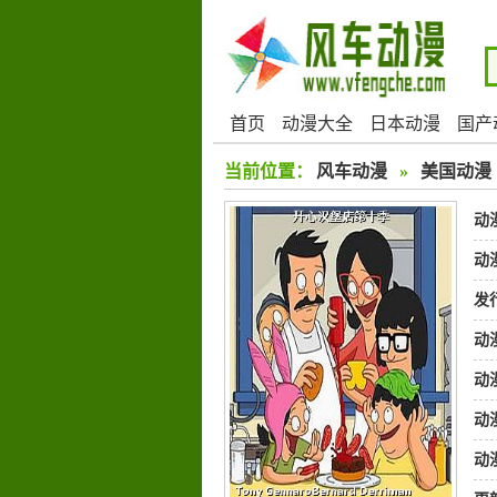
首页
动漫大全
日本动漫
国产
当前位置：
风车动漫
»
美国动漫
动
动
发
动
动
动
动