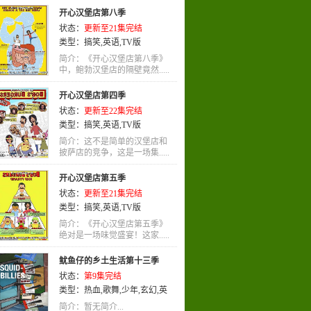
励志
,
犯罪
,
武侠
,
娱乐
,
LOLI
,
神
开心汉堡店第八季
话
,
竞技
,
同人
,
侦探
,
搞笑
,
穿越
,
爱
状态：
更新至21集完结
情
,
轻松
,
其他
,
歌舞
,
少年
,
萝莉
,
宠
类型：
搞笑
,
英语
,
TV版
物
,
英语
简介：《开心汉堡店第八季》
中，鲍勃汉堡店的隔壁竟然.....
开心汉堡店第四季
状态：
更新至22集完结
类型：
搞笑
,
英语
,
TV版
简介：这不是简单的汉堡店和
披萨店的竞争，这是一场集.....
开心汉堡店第五季
状态：
更新至21集完结
类型：
搞笑
,
英语
,
TV版
简介：《开心汉堡店第五季》
绝对是一场味觉盛宴！这家.....
鱿鱼仔的乡土生活第十三季
状态：
第9集完结
类型：
热血
,
歌舞
,
少年
,
玄幻
,
英
语
,
动画
,
喜剧
简介：暂无简介...