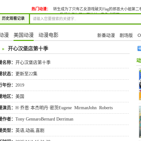
热门动漫：
转生成为了只有乙女游戏破灭Flag的邪恶大小姐第二
我们的伊甸园从不信神
(直条式漫画)GIRLSBE…
历史观看记录
动漫
美国动漫
动漫电影
新番动漫
剧场版
O
»
开心汉堡店第十季
漫名称：
开心汉堡店第十季
漫状态：
更新至22集
行年份：
2019
漫地区：
美国
漫演员：
H·乔恩·本杰明丹·密茨Eugene
MirmanJohn
Roberts
漫作者：
Tony GennaroBernard Derriman
漫类型：
英语
,
动画
,
喜剧