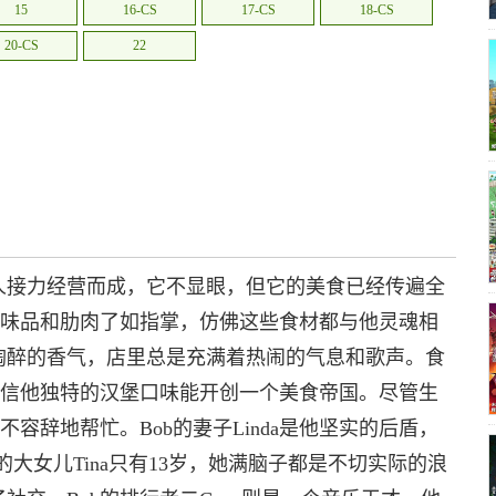
15
16-CS
17-CS
18-CS
20-CS
22
人接力经营而成，它不显眼，但它的美食已经传遍全
调味品和肋肉了如指掌，仿佛这些食材都与他灵魂相
陶醉的香气，店里总是充满着热闹的气息和歌声。食
坚信他独特的汉堡口味能开创一个美食帝国。尽管生
不容辞地帮忙。Bob的妻子Linda是他坚实的后盾，
b的大女儿Tina只有13岁，她满脑子都是不切实际的浪