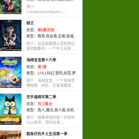
女
,
忍者
,
爱情
,
恐怖
,
娱乐
,
女性向
简介：
Getreadyforawildandtwi.....
狼王
状态：
第8集完结
类型：
教育
,
吸血鬼
,
忍者
,
耽美
,
机械
,
冒险
,
英语
,
奇幻
,
恐怖
,
动画
简介：在这部震撼心灵的奇幻
冒险剧集中，一个平凡无奇.....
海绵宝宝第十六季
状态：
第1集
类型：
LOLI
,
科幻
,
冒险
,
后宫
,
萝
莉
,
英语
,
奇幻
,
动画
,
喜剧
简介：海绵宝宝，一个身穿花
哨短裤、衬衫，打着滑稽领.....
空手道绵羊第二季
状态：
共13集全
类型：
真人
,
魔法
,
真人版
,
治愈
,
机械
,
女性向
简介：故事讲述的是一只名叫
Trico的羊，因为分享.....
鱿鱼仔的乡土生活第一季