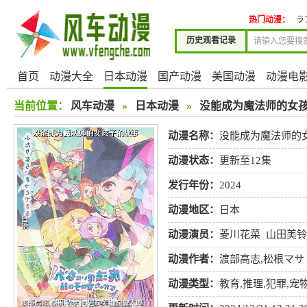
热门动漫：
ラ
历史观看记录
首页
动漫大全
日本动漫
国产动漫
美国动漫
动漫电
当前位置：
风车动漫
»
日本动漫
»
没能成为魔法师的女
动漫名称：
没能成为魔法师的
动漫状态：
更新至12集
发行年份：
2024
动漫地区：
日本
动漫演员：
菱川花菜
山田美铃
动漫作者：
渡部高志,松根マサ
动漫类型：
教育
,
推理
,
犯罪
,
宠