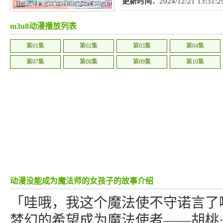
探
,
魔法
,
日语
更新时间：
2024/12/21 13:31:2
m3u8动漫播放列表
第01集
第02集
第03集
第04集
第07集
第08集
第09集
第10集
动漫没能成为魔法师的女孩子的故事介绍
「哇哦，我这个魔法使不守诺言了
梦幻的希望成为魔法使者——胡桃